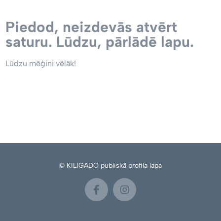
Piedod, neizdevās atvērt
saturu. Lūdzu, pārlādē lapu.
Lūdzu mēģini vēlāk!
© KILIGADO publiskā profila lapa