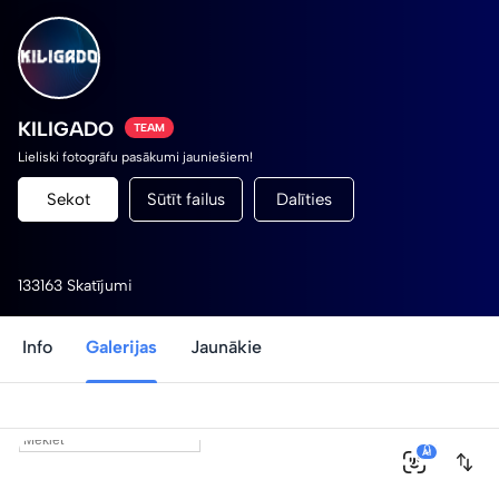
KILIGADO
TEAM
Lieliski fotogrāfu pasākumi jauniešiem!
Sekot
Sūtīt failus
Dalīties
133163 Skatījumi
Info
Galerijas
Jaunākie
0
AI