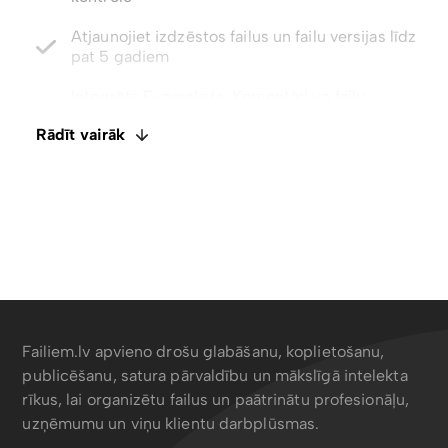
pat 5 gadiem
Integrēts E-paraksts. Komentāri un failu
ietagošana
Atspējot lejupielādes ar tikai skatīšanas piekļuvi
Rādīt vairāk
Meklēt saturu, metadatus, tagus un EXIF ​​datus
Failiem.lv apvieno drošu glabāšanu, koplietošanu,
publicēšanu, satura pārvaldību un mākslīgā intelekta
rīkus, lai organizētu failus un paātrinātu profesionāļu,
uzņēmumu un viņu klientu darbplūsmas.