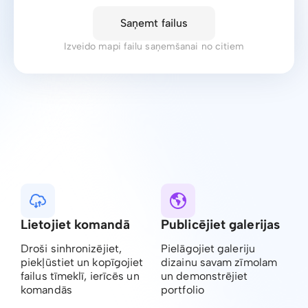
Saņemt failus
Izveido mapi failu saņemšanai no citiem
Lietojiet komandā
Publicējiet galerijas
Droši sinhronizējiet,
Pielāgojiet galeriju
piekļūstiet un kopīgojiet
dizainu savam zīmolam
failus tīmeklī, ierīcēs un
un demonstrējiet
komandās
portfolio