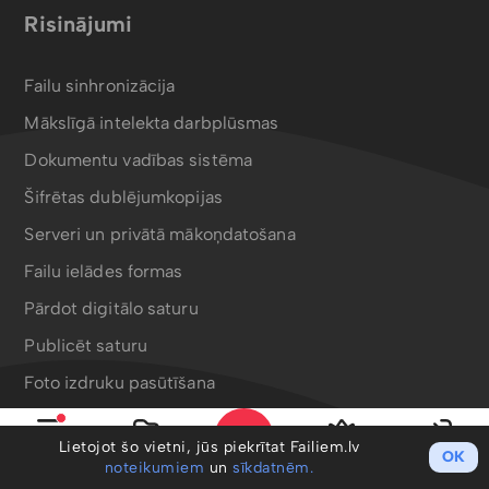
Risinājumi
Failu sinhronizācija
Mākslīgā intelekta darbplūsmas
Dokumentu vadības sistēma
Šifrētas dublējumkopijas
Serveri un privātā mākoņdatošana
Failu ielādes formas
Pārdot digitālo saturu
Publicēt saturu
Foto izdruku pasūtīšana
Bergafoto drukas produkti
Lietojot šo vietni, jūs piekrītat Failiem.lv
OK
Izvēlne
Mani faili
PRO
Ieiet
noteikumiem
un
sīkdatnēm.