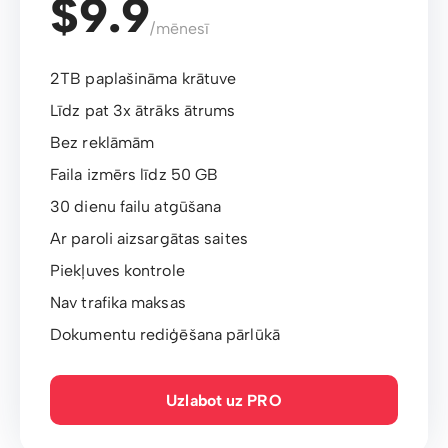
$9.9
/mēnesī
2TB paplašināma krātuve
Līdz pat 3x ātrāks ātrums
Bez reklāmām
Faila izmērs līdz 50 GB
30 dienu failu atgūšana
Ar paroli aizsargātas saites
Piekļuves kontrole
Nav trafika maksas
Dokumentu rediģēšana pārlūkā
Uzlabot uz PRO