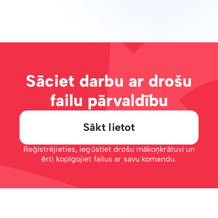
Sāciet darbu ar drošu
failu pārvaldību
Sākt lietot
Reģistrējieties, iegūstiet drošu mākoņkrātuvi un
ērti kopīgojiet failus ar savu komandu.