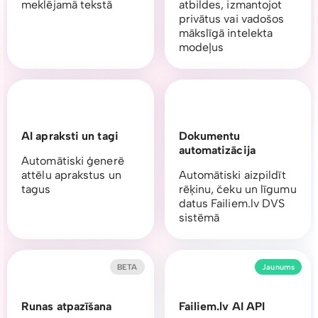
meklējamā tekstā
atbildes, izmantojot
privātus vai vadošos
mākslīgā intelekta
modeļus
AI apraksti un tagi
Dokumentu
automatizācija
Automātiski ģenerē
attēlu aprakstus un
Automātiski aizpildīt
tagus
rēķinu, čeku un līgumu
datus Failiem.lv DVS
sistēmā
BETA
Jaunums
Runas atpazīšana
Failiem.lv AI API