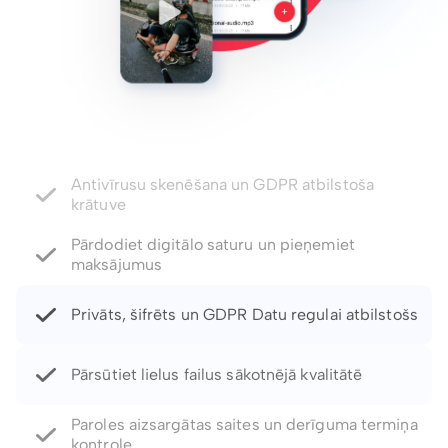
Pārdodiet digitālo saturu un pieņemiet
maksājumus
Privāts, šifrēts un GDPR Datu regulai atbilstošs
Pārsūtiet lielus failus sākotnējā kvalitātē
Paroles aizsargātas saites un derīguma termiņa
kontrole
Atjaunojiet izdzēstos failus un failu versijas līdz