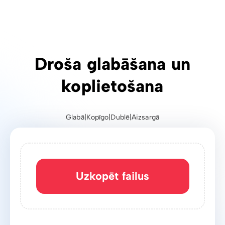
Uzticama un ātra lielu
failu pārsūtīšana
Uzkopēt failus