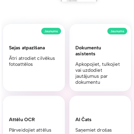
Jaunums
Jaunums
Sejas atpazīšana
Dokumentu
asistents
Ātri atrodiet cilvēkus
fotoattēlos
Apkopojiet, tulkojiet
vai uzdodiet
jautājumus par
dokumentu
Attēlu OCR
AI Čats
Pārveidojiet attēlus
Saņemiet drošas