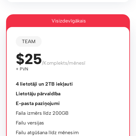
Visizdevīgākais
TEAM
$25
/Komplekts/mēnesī
+ PVN
4 lietotāji un 2TB iekļauti
Lietotāju pārvaldība
E-pasta paziņojumi
Faila izmērs līdz 200GB
Failu versijas
Failu atgūšana līdz mēnesim