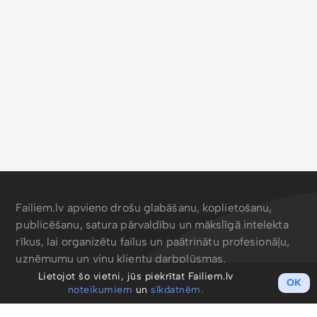
Failiem.lv apvieno drošu glabāšanu, koplietošanu,
publicēšanu, satura pārvaldību un mākslīgā intelekta
rīkus, lai organizētu failus un paātrinātu profesionāļu,
uzņēmumu un viņu klientu darbplūsmas.
Lietojot šo vietni, jūs piekrītat Failiem.lv
OK
noteikumiem
un
sīkdatnēm.