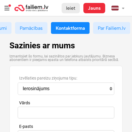
Ieiet
Jauns
umi
Pamācības
Kontaktforma
Par Failiem.lv
Sazinies ar mums
Izmantojiet šo formu, lai sazinātos par jebkuru jautājumu. Biznesa
abonentiem ir pieejams epasta un telefona atbalsts prioritārā secībā.
Izvēlaties pareizu ziņojuma tipu:
Vārds
E-pasts