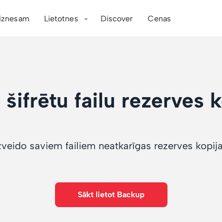
iznesam
Lietotnes
Discover
Cenas
šifrētu failu rezerves k
zveido saviem failiem neatkarīgas rezerves kopij
Sākt lietot Backup