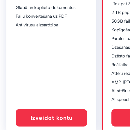
Līdz pat 
Glabā un koplieto dokumentus
2 TB pap
Failu konvertēšana uz PDF
50GB fail
Antivīrusu aizsardzība
Kopīgoša
Paroles uz
Dzēšanas
Dzēsto fa
Reāllaik
Attēlu re
XMP, IPTC
AI attēlu
AI speech
Izveidot kontu