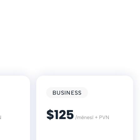
BUSINESS
$125
N
/mēnesī + PVN