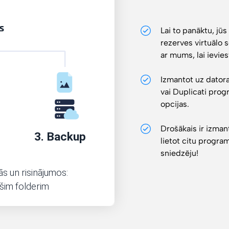
Lai to panāktu, jū
rezerves virtuālo s
ar mums, lai ievies
Izmantot uz datora
vai Duplicati prog
opcijas.
Drošākais ir izmant
lietot citu progr
sniedzēju!