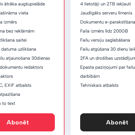
3x ātrāka augšupielāde
4 lietotāji un 2TB iekļauti
lašināma vieta
Jaudīgāks serveru līmenis
a izmērs
Dokumentu e-parakstīšan
na bez reklāmām
Faila izmērs līdz 200GB
likšana saitei
Failu versiju saglabāšana
 datuma uzlikšana
Failu atgūšana 30 dienu lai
ilu atjaunošana 30dienas
2FA un drošības uzstādīju
a dokumentu redaktors
Epasta paziņojumi par failu
daktors
darbībām
, EXIF ​​atbalsts
Tehniskais atbalsts
 atpazīšana
 to text
Abonēt
Abonēt