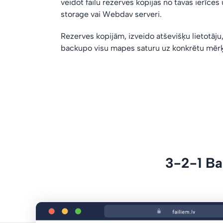
veidot failu rezerves kopijas no tavas ierīces 
storage vai Webdav serveri.
Rezerves kopijām, izveido atševišķu lietotāju,
backupo visu mapes saturu uz konkrētu mērķ
3-2-1 Ba