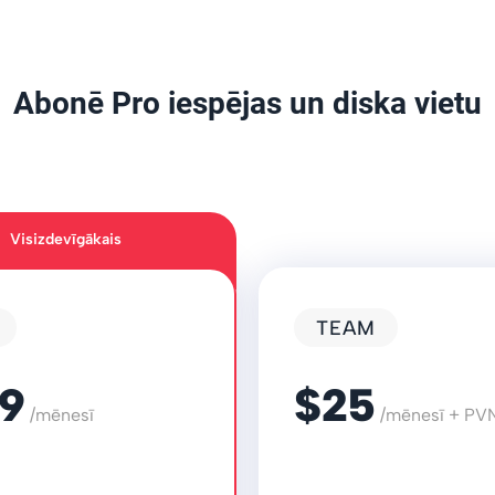
Abonē Pro iespējas un diska vietu
Visizdevīgākais
TEAM
,9
$25
/mēnesī
/mēnesī + PV