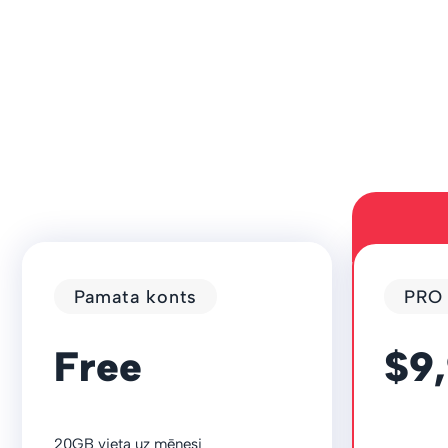
Pamata konts
PRO
Free
$9
20GB vieta uz mēnesi