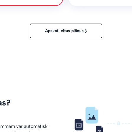
Apskati citus plānus
as?
rammām var automātiski