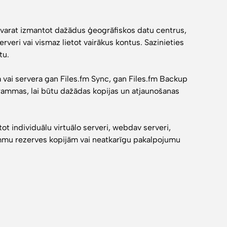
s varat izmantot dažādus ģeogrāfiskos datu centrus,
erveri vai vismaz lietot vairākus kontus. Sazinieties
tu.
 vai servera gan Files.fm Sync, gan Files.fm Backup
rammas, lai būtu dažādas kopijas un atjaunošanas
ot individuālu virtuālo serveri, webdav serveri,
ammu rezerves kopijām vai neatkarīgu pakalpojumu