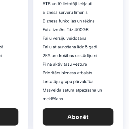
5TB un 10 lietotāji iekļauti
Biznesa serveru līmenis
a
Biznesa funkcijas un rēķins
Faila izmērs līdz 400GB
Failu versiju veidošana
kā
Failu atjaunošana līdz 5 gadi
mi
2FA un drošības uzstādījumi
Pilna aktivitāšu vēsture
Prioritārs biznesa atbalsts
Lietotāju grupu pārvaldība
Masveida satura atpazīšana un
meklēšana
Abonēt