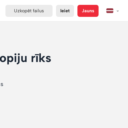
Uzkopēt failus
Ieiet
Jauns
opiju rīks
as