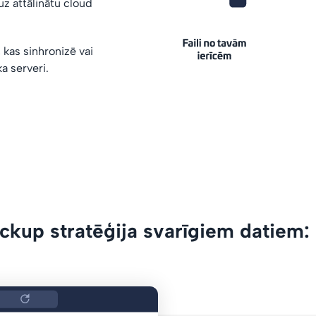
uz attālinātu cloud
 kas sinhronizē vai
a serveri.
ckup stratēģija svarīgiem datiem: 