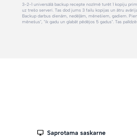
3-2-1 universālā backup recepte nozīmē turēt 1 kopiju primār
uz trešo serveri. Tas dod jums 3 failu kopijas un ātru avār
Backup darbus dienām, nedēļām, mēnešiem, gadiem. Pi
mēnešus",
"ik gadu un glabāt pēdējos 5 gadus"
. Tas palīd
Saprotama saskarne