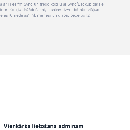
ja ar Files.fm Sync un trešo kopiju ar Sync/Backup paralēli
oriem. Kopiju dažādošanai, iesakam izveidot atsevišķus
dējās 10 nedēļas", "ik mēnesi un glabāt pēdējos 12
Vienkārša lietošana adminam