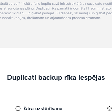
ajā serverī, 1 lokālu failu kopiju savā infrastruktūrā uz sava datu nesē
ijas atjaunošanas plānu. Duplicati rīks pamatā ir domāts IT administrat
emēram:
"ik dienu un glabāt pēdējās 30 dienas"
, "ik nedēļu un glabāt pē
zēs nodalīt kopijas, drošumam un atjaunošanas procesa ātrumam.
Duplicati backup rīka iespējas
Ātra uzstādīšana