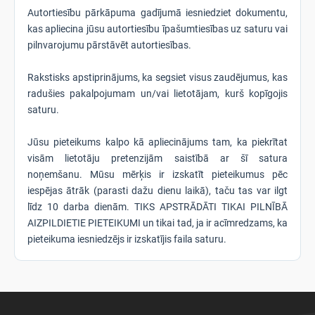
Autortiesību pārkāpuma gadījumā iesniedziet dokumentu,
kas apliecina jūsu autortiesību īpašumtiesības uz saturu vai
pilnvarojumu pārstāvēt autortiesības.
Rakstisks apstiprinājums, ka segsiet visus zaudējumus, kas
radušies pakalpojumam un/vai lietotājam, kurš kopīgojis
saturu.
Jūsu pieteikums kalpo kā apliecinājums tam, ka piekrītat
visām lietotāju pretenzijām saistībā ar šī satura
noņemšanu. Mūsu mērķis ir izskatīt pieteikumus pēc
iespējas ātrāk (parasti dažu dienu laikā), taču tas var ilgt
līdz 10 darba dienām. TIKS APSTRĀDĀTI TIKAI PILNĪBĀ
AIZPILDIETIE PIETEIKUMI un tikai tad, ja ir acīmredzams, ka
pieteikuma iesniedzējs ir izskatījis faila saturu.