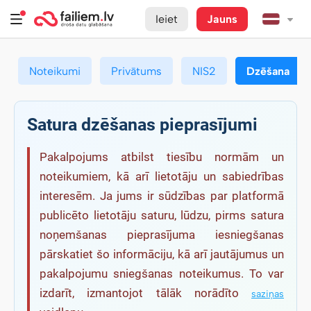
Ieiet
Jauns
Noteikumi
Privātums
NIS2
Dzēšana
Satura dzēšanas pieprasījumi
Pakalpojums atbilst tiesību normām un
noteikumiem, kā arī lietotāju un sabiedrības
interesēm. Ja jums ir sūdzības par platformā
publicēto lietotāju saturu, lūdzu, pirms satura
noņemšanas pieprasījuma iesniegšanas
pārskatiet šo informāciju, kā arī jautājumus un
pakalpojumu sniegšanas noteikumus. To var
izdarīt, izmantojot tālāk norādīto
saziņas