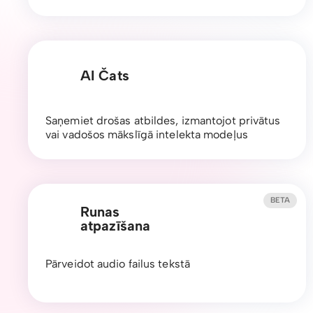
AI Čats
Saņemiet drošas atbildes, izmantojot privātus
vai vadošos mākslīgā intelekta modeļus
BETA
Runas
atpazīšana
Pārveidot audio failus tekstā