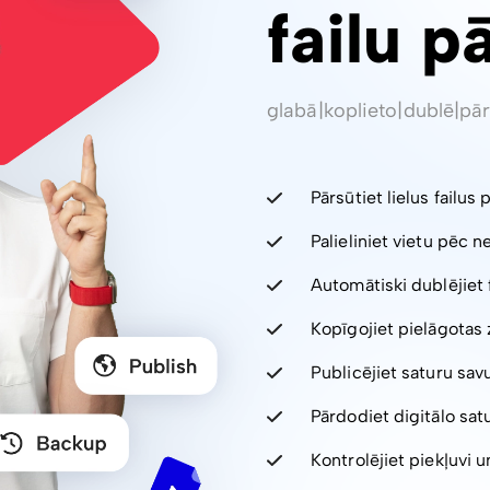
failu p
glabā
|
koplieto
|
dublē
|
pār
Pārsūtiet lielus failus 
Palieliniet vietu pēc 
Automātiski dublējiet 
Kopīgojiet pielāgotas 
Publicējiet saturu sav
Pārdodiet digitālo sa
Kontrolējiet piekļuvi un