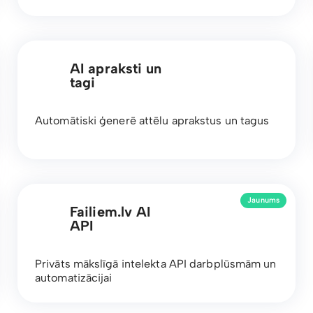
AI apraksti un
tagi
Automātiski ģenerē attēlu aprakstus un tagus
Jaunums
Failiem.lv AI
API
Privāts mākslīgā intelekta API darbplūsmām un
automatizācijai