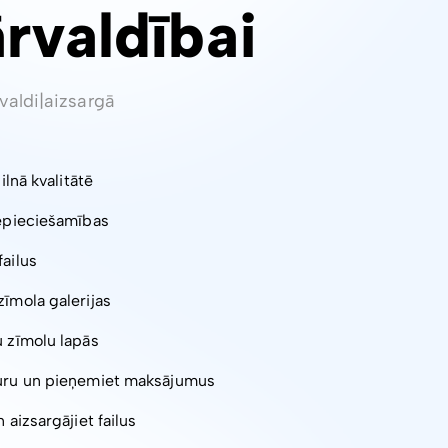
ārvaldībai
valdi
|
aizsargā
pilnā kvalitātē
nepieciešamības
failus
zīmola galerijas
u zīmolu lapās
turu un pieņemiet maksājumus
 aizsargājiet failus