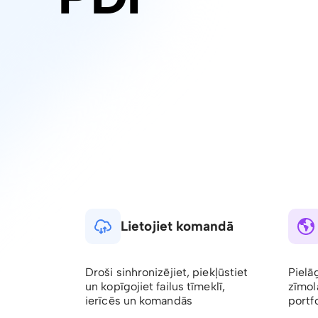
Lietojiet komandā
Droši sinhronizējiet, piekļūstiet
Pielā
un kopīgojiet failus tīmeklī,
zīmol
ierīcēs un komandās
portfo