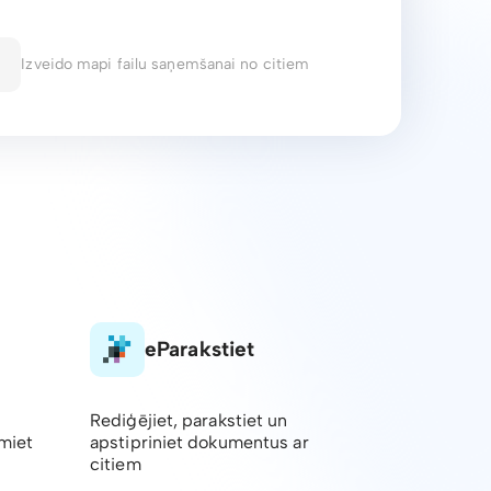
Izveido mapi failu saņemšanai no citiem
eParakstiet
Rediģējiet, parakstiet un
emiet
apstipriniet dokumentus ar
citiem