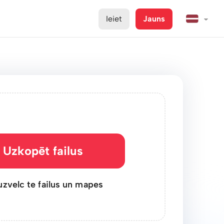
Ieiet
Jauns
Uzkopēt failus
uzvelc te failus un mapes