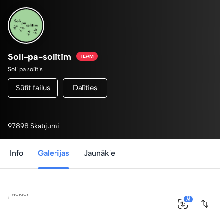
Soli-pa-solitim
TEAM
Soli pa solītis
Sūtīt failus
Dalīties
97898 Skatījumi
Info
Galerijas
Jaunākie
0
AI