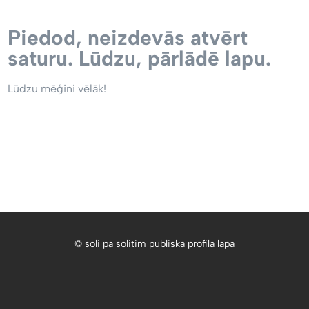
Piedod, neizdevās atvērt
saturu. Lūdzu, pārlādē lapu.
Lūdzu mēģini vēlāk!
© soli pa solitim publiskā profila lapa