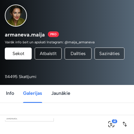
armaneva.maija
PRO
Vairāk info šeit un apskati Instagram: @maija_armaneva
Sekot
Atbalstīt
Dalīties
Sazināties
114495 Skatījumi
Info
Galerijas
Jaunākie
0
AI