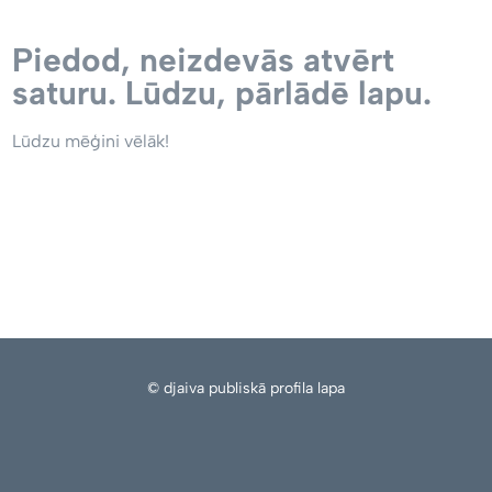
Piedod, neizdevās atvērt
saturu. Lūdzu, pārlādē lapu.
Lūdzu mēģini vēlāk!
© djaiva publiskā profila lapa