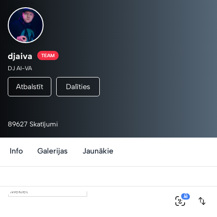
djaiva
TEAM
DJ AI-VA
Atbalstīt
Dalīties
89627 Skatījumi
Info
Galerijas
Jaunākie
0
AI