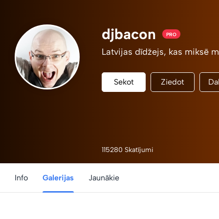
djbacon
PRO
Latvijas dīdžejs, kas miksē mū
Sekot
Ziedot
Dal
115280 Skatījumi
Info
Galerijas
Jaunākie