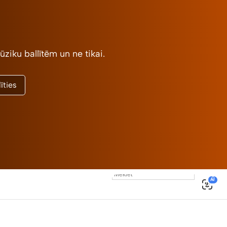
ziku ballītēm un ne tikai.
īties
0
AI