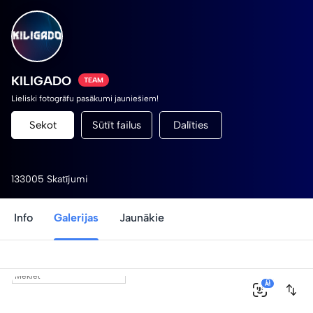
KILIGADO
TEAM
Lieliski fotogrāfu pasākumi jauniešiem!
Sekot
Sūtīt failus
Dalīties
133005 Skatījumi
Info
Galerijas
Jaunākie
0
AI