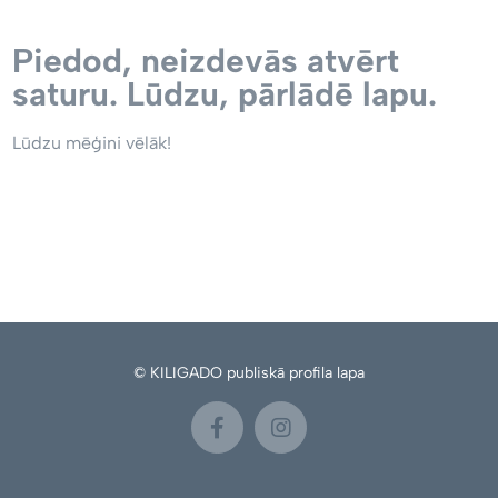
Piedod, neizdevās atvērt
saturu. Lūdzu, pārlādē lapu.
Lūdzu mēģini vēlāk!
© KILIGADO publiskā profila lapa