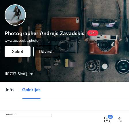
Photographer Andrejs Zavadskis
BIZ+
www.zavadskis.photo
Sekot
Dāvināt
110737 Skatījumi
Info
Galerijas
0
AI