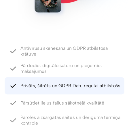
Pārdodiet digitālo saturu un pieņemiet
maksājumus
Privāts, šifrēts un GDPR Datu regulai atbilstošs
Pārsūtiet lielus failus sākotnējā kvalitātē
Paroles aizsargātas saites un derīguma termiņa
kontrole
Atjaunojiet izdzēstos failus un failu versijas līdz
pat 5 gadiem