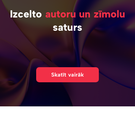
Izcelto
autoru un zīmolu
saturs
Skatīt vairāk