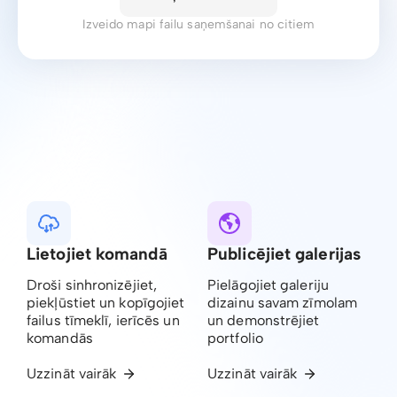
Izveido mapi failu saņemšanai no citiem
Lietojiet komandā
Publicējiet galerijas
Droši sinhronizējiet,
Pielāgojiet galeriju
piekļūstiet un kopīgojiet
dizainu savam zīmolam
failus tīmeklī, ierīcēs un
un demonstrējiet
komandās
portfolio
Uzzināt vairāk
Uzzināt vairāk