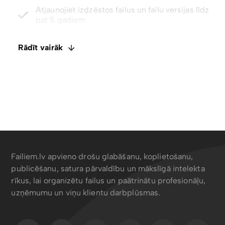
Integrēts E-paraksts. Komentāri un failu
ietagošana
Atspējot lejupielādes ar tikai skatīšanas piekļuvi
Rādīt vairāk
Failiem.lv apvieno drošu glabāšanu, koplietošanu,
publicēšanu, satura pārvaldību un mākslīgā intelekta
rīkus, lai organizētu failus un paātrinātu profesionāļu,
uzņēmumu un viņu klientu darbplūsmas.