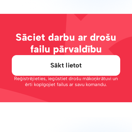
Sāciet darbu ar drošu
failu pārvaldību
Sākt lietot
Reģistrējieties, iegūstiet drošu mākoņkrātuvi un
ērti kopīgojiet failus ar savu komandu.