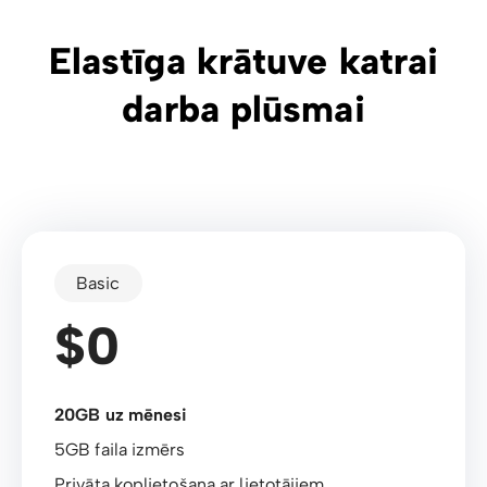
Elastīga krātuve katrai
darba plūsmai
Basic
$0
20GB uz mēnesi
5GB faila izmērs
Privāta koplietošana ar lietotājiem