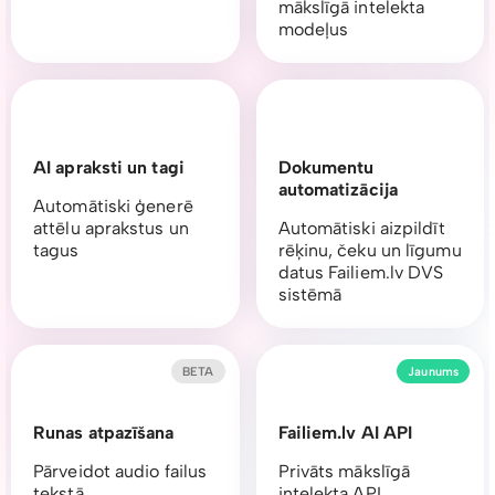
mākslīgā intelekta
modeļus
AI apraksti un tagi
Dokumentu
automatizācija
Automātiski ģenerē
attēlu aprakstus un
Automātiski aizpildīt
tagus
rēķinu, čeku un līgumu
datus Failiem.lv DVS
sistēmā
BETA
Jaunums
Runas atpazīšana
Failiem.lv AI API
Pārveidot audio failus
Privāts mākslīgā
tekstā
intelekta API