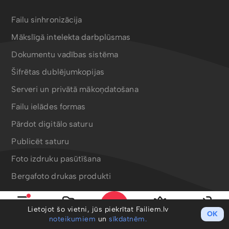
Failu sinhronizācija
Mākslīgā intelekta darbplūsmas
Dokumentu vadības sistēma
Šifrētas dublējumkopijas
Serveri un privātā mākoņdatošana
Failu ielādes formas
Pārdot digitālo saturu
Publicēt saturu
Foto izdruku pasūtīšana
Bergafoto drukas produkti
Lietojot šo vietni, jūs piekrītat Failiem.lv
OK
Izvēlne
Mani faili
PRO
Ieiet
noteikumiem
un
sīkdatnēm.