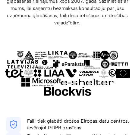
glabāšanas risinājumus kopš 2007. gada. Sazinieties ar
mums, lai saņemtu bezmaksas konsultāciju par jūsu
uzņēmuma glabāšanas, failu koplietošanas un drošības
vajadzībām.
Faili tiek glabāti drošos Eiropas datu centros,
ievērojot GDPR prasības.