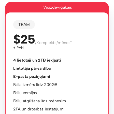
Visizdevīgākais
TEAM
$25
/Komplekts/mēnesī
+ PVN
4 lietotāji un 2TB iekļauti
Lietotāju pārvaldība
E-pasta paziņojumi
Faila izmērs līdz 200GB
Failu versijas
Failu atgūšana līdz mēnesim
2FA un drošības iestatījumi