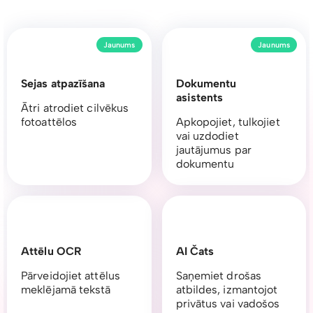
Jaunums
Jaunums
Sejas atpazīšana
Dokumentu
asistents
Ātri atrodiet cilvēkus
fotoattēlos
Apkopojiet, tulkojiet
vai uzdodiet
jautājumus par
dokumentu
Attēlu OCR
AI Čats
Pārveidojiet attēlus
Saņemiet drošas
meklējamā tekstā
atbildes, izmantojot
privātus vai vadošos