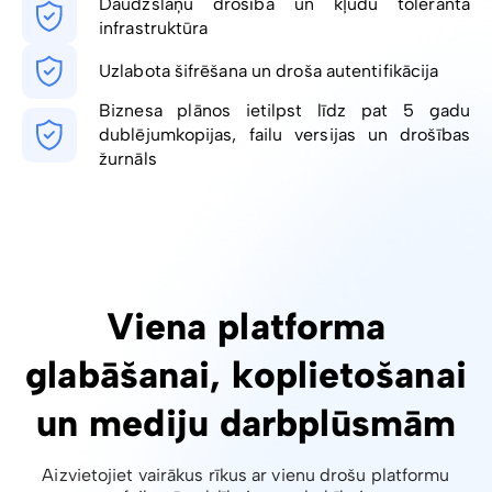
Daudzslāņu drošība un kļūdu toleranta
infrastruktūra
Uzlabota šifrēšana un droša autentifikācija
Biznesa plānos ietilpst līdz pat 5 gadu
dublējumkopijas, failu versijas un drošības
žurnāls
Viena platforma
glabāšanai, koplietošanai
un mediju darbplūsmām
Aizvietojiet vairākus rīkus ar vienu drošu platformu