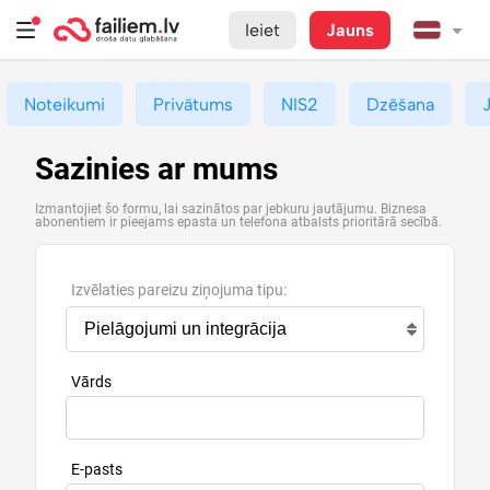
Ieiet
Jauns
Noteikumi
Privātums
NIS2
Dzēšana
Sazinies ar mums
Izmantojiet šo formu, lai sazinātos par jebkuru jautājumu. Biznesa
abonentiem ir pieejams epasta un telefona atbalsts prioritārā secībā.
Izvēlaties pareizu ziņojuma tipu:
Vārds
E-pasts