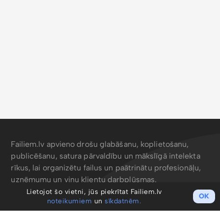
Failiem.lv apvieno drošu glabāšanu, koplietošanu,
publicēšanu, satura pārvaldību un mākslīgā intelekta
rīkus, lai organizētu failus un paātrinātu profesionāļu,
uzņēmumu un viņu klientu darbplūsmas.
Lietojot šo vietni, jūs piekrītat Failiem.lv
OK
noteikumiem
un
sīkdatnēm.